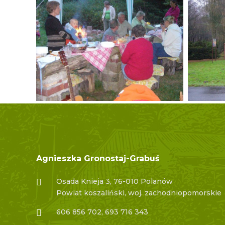
Agnieszka Gronostaj-Grabuś
Osada Knieja 3, 76-010 Polanów
Powiat koszaliński, woj. zachodniopomorskie
606 856 702, 693 716 343